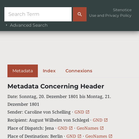
Sitenotice
Use and Privacy Policy
Advanced Search
Metadata
Index
Connexions
Metadata Concerning Header
Date
:
Sonntag, 20. Dezember 1801 bis Montag, 21.
Dezember 1801
Sender
:
Caroline von Schelling ·
GND
Recipient
:
August Wilhelm von Schlegel ·
GND
Place of Dispatch
:
Jena ·
GND
·
GeoNames
Place of Destination
:
Berlin ·
GND
·
GeoNames