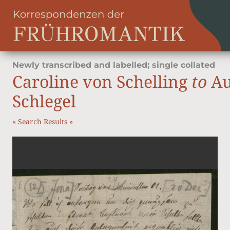
Newly transcribed and labelled; single collated
Caroline von Schelling
to
Au
Schlegel
«
Search Results
»