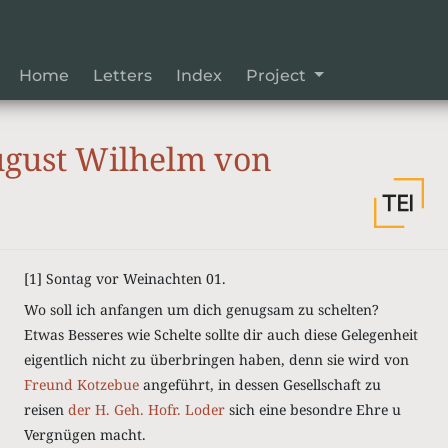
Home
Letters
Index
Project
gust Wilhelm von
[1]
Sontag vor Weinachten 01.
Wo soll ich anfangen um dich genugsam zu schelten?
Etwas Besseres wie Schelte sollte dir auch diese Gelegenheit
eigentlich nicht zu überbringen haben, denn sie wird von
Freund Kotzebue
angeführt, in dessen Gesellschaft zu
reisen
der H. Geh. Hofr. Loder
sich eine besondre Ehre u
Vergnügen macht.