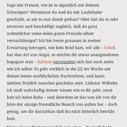
Sage mir Freund, wie ist es eigentlich mit deinem
Schweigen? Vermeinest du weil du mir Laubthaler
geschickt, so sey es nun damit gethan? Oder bist du so sehr
zerstreut und beschäftigt zugleich, daß du ganz
ordentlicher weise deine guten Freunde alhier
vernachlässigst? Ich bin heute grausam in meiner
Erwartung betrogen, wie kein Brief kam, wir alle ‒
Schell.
hat eine Art von Angst, es möchte dir etwas unangenehmes
begegnet seyn ‒
Julchen
verwundert
sich fast noch mehr
wie ich selber. Es geht wirklich in die
[2]
4te Woche seit
deinen lezten ausführlichen Nachrichten, und kann
seitdem freylich manches geschehn seyn. Liebster Wilhelm
ich muß wahrhaftig immer wissen wie es dir geht, sonst
hab ich keine Ruhe ‒ und überdem ist das was ich von dir
höre der einzige freundliche Besuch von außen her ‒ doch
genug, um dir darzuthun daß du mich bitterlich betrübt
hast.