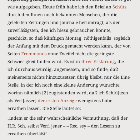
wie aufgegeben. Heute früh habe ich den Brief an
Schütz
durch den Ihnen noch bekannten Menschen, der die
gelehrten Zeitungen und Journale herumträgt, als den
zuverläßigsten, den ich hiezu gebrauchen konnte,
geschickt, so daß künftigen Montag ˹nöthigenfalls˺ sogleich
der Anfang mit dem Druck gemacht werden kann, der von
Seiten
Frommanns
ohne Zweifel nicht die geringste
Schwierigkeit finden wird. Es ist in
Ihrer Erklärung
, die
ich durchaus würdig, angemessen, und so finde, daß
meinerseits nichts hinzuzusetzen übrig bleibt, nur die Eine
Stelle, in der ich noch eine kleine Änderung wünschte,
worinn nämlich [2] zugestanden wird, daß ich Sch[ü]tzen
als Verf[asser]
der ersten Anzeige
wenigstens habe
errathen lassen. Die Stelle lautet so:
„indem er die sehr wahrscheinliche Vermuthung, daß der
H.R. Sch. selbst Verf. jener ‒ ‒ Rec. sey ‒ den Lesern zu
errathen überläßt“.