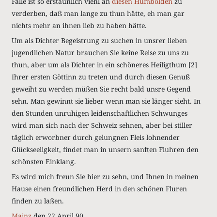
Fälle ist so erstaunlich viehl an
diesen Humbolden
zu
verderben, daß man lange zu thun hätte, eh man gar
nichts mehr an ihnen lieb zu haben hätte.
Um als Dichter Begeistrung zu suchen in unsrer lieben
jugendlichen Natur brauchen Sie keine Reise zu uns zu
thun, aber um als Dichter in ein schöneres Heiligthum [2]
Ihrer ersten Göttinn zu treten und durch diesen Genuß
geweiht zu werden müßen Sie recht bald unsre Gegend
sehn. Man gewinnt sie lieber wenn man sie länger sieht.
In
den Stunden unruhigen leidenschaftlichen Schwunges
wird man sich nach der Schweiz sehnen, aber bei stiller
täglich erworbner durch gelungnen Fleis lohnender
Glückseeligkeit, findet man in unsern sanften Fluhren den
schönsten Einklang.
Es wird mich freun Sie hier zu sehn, und Ihnen in meinen
Hause einen freundlichen Herd in den schönen Fluren
finden zu laßen.
Mainz
den 22 April 90