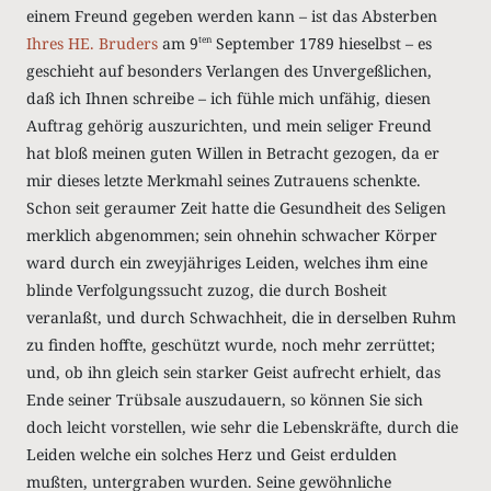
einem Freund gegeben werden kann – ist das Absterben
Ihres HE. Bruders
am 9
September 1789 hieselbst – es
ten
geschieht auf besonders Verlangen des Unvergeßlichen,
daß ich Ihnen schreibe – ich fühle mich unfähig, diesen
Auftrag gehörig auszurichten, und mein seliger Freund
hat bloß meinen guten Willen in Betracht gezogen, da er
mir dieses letzte Merkmahl seines Zutrauens schenkte.
Schon seit geraumer Zeit hatte die Gesundheit des Seligen
merklich abgenommen; sein ohnehin schwacher Körper
ward durch ein zweyjähriges Leiden, welches ihm eine
blinde Verfolgungssucht zuzog, die durch Bosheit
veranlaßt, und durch Schwachheit, die in derselben Ruhm
zu finden hoffte, geschützt wurde, noch mehr zerrüttet;
und, ob ihn gleich sein starker Geist aufrecht erhielt, das
Ende seiner Trübsale auszudauern, so können Sie sich
doch leicht vorstellen, wie sehr die Lebenskräfte, durch die
Leiden welche ein solches Herz und Geist erdulden
mußten, untergraben wurden. Seine gewöhnliche