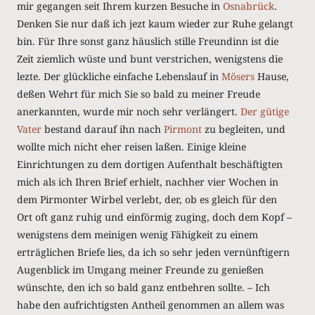
mir gegangen seit Ihrem kurzen Besuche in
Osnabrück
.
Denken Sie nur daß ich jezt kaum wieder zur Ruhe gelangt
bin. Für Ihre sonst ganz häuslich stille Freundinn ist die
Zeit ziemlich wüste und bunt verstrichen, wenigstens die
lezte. Der glückliche einfache Lebenslauf in
Mösers
Hause,
deßen Wehrt für mich Sie so bald zu meiner Freude
anerkannten, wurde mir noch sehr verlängert.
Der gütige
Vater
bestand darauf ihn nach
Pirmont
zu begleiten, und
wollte mich nicht eher reisen laßen. Einige kleine
Einrichtungen zu dem dortigen Aufenthalt beschäftigten
mich als ich Ihren Brief erhielt, nachher vier Wochen in
dem Pirmonter Wirbel verlebt, der, ob es gleich für den
Ort oft ganz ruhig und einförmig zuging, doch dem Kopf –
wenigstens dem meinigen wenig Fähigkeit zu einem
erträglichen Briefe lies, da ich so sehr jeden vernünftigern
Augenblick im Umgang meiner Freunde zu genießen
wünschte, den ich so bald ganz entbehren sollte. – Ich
habe den aufrichtigsten Antheil genommen an allem was