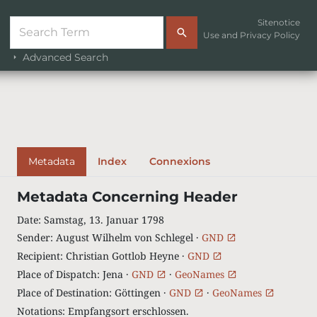
Sitenotice
Use and Privacy Policy
Advanced Search
Metadata
Index
Connexions
Metadata Concerning Header
Date
:
Samstag, 13. Januar 1798
Sender
:
August Wilhelm von Schlegel ·
GND
Recipient
:
Christian Gottlob Heyne ·
GND
Place of Dispatch
:
Jena ·
GND
·
GeoNames
Place of Destination
:
Göttingen ·
GND
·
GeoNames
Notations
:
Empfangsort erschlossen.