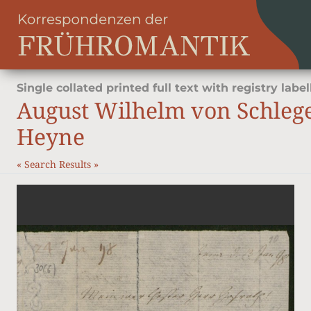
Single collated printed full text with registry label
August Wilhelm von Schleg
Heyne
«
Search Results
»