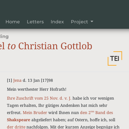
Home
Letters
Index
Project
ling
el
to
Christian Gottlob
[1]
Jena
d. 13 Jan [17]98
Mein werthester Herr Hofrath!
Ihre Zuschrift vom 25 Nov. d. v. J.
habe ich vor wenigen
Tagen erhalten, Ihr gütiges Andenken hat mich sehr
erfreut.
Mein Bruder
wird Ihnen nun
den 2
Band des
ten
Shakspeare
abgeliefert haben; auf Ostern, hoffe ich, soll
der dritte
nachfolgen. Mit der kurzen Anzeige begnüge ich