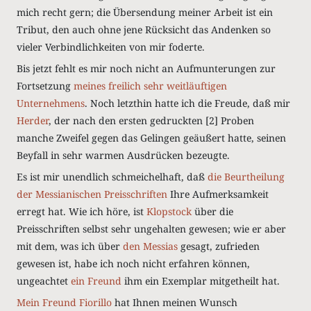
mich recht gern; die Übersendung meiner Arbeit ist ein
Tribut, den auch ohne jene Rücksicht das Andenken so
vieler Verbindlichkeiten von mir foderte.
Bis jetzt fehlt es mir noch nicht an Aufmunterungen zur
Fortsetzung
meines freilich sehr weitläuftigen
Unternehmens
.
Noch letzthin hatte ich die Freude, daß mir
Herder
, der nach den ersten gedruckten [2] Proben
manche Zweifel gegen das Gelingen geäußert hatte, seinen
Beyfall in sehr warmen Ausdrücken bezeugte.
Es ist mir unendlich schmeichelhaft, daß
die Beurtheilung
der Messianischen Preisschriften
Ihre Aufmerksamkeit
erregt hat. Wie ich höre, ist
Klopstock
über die
Preisschriften selbst sehr ungehalten gewesen; wie er aber
mit dem, was ich über
den Messias
gesagt, zufrieden
gewesen ist, habe ich noch nicht erfahren können,
ungeachtet
ein Freund
ihm ein Exemplar mitgetheilt hat.
Mein Freund Fiorillo
hat Ihnen meinen Wunsch