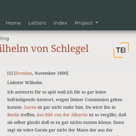
Home
Letters
Index
Project
ling
lhelm von Schlegel
[1] [
Dresden
, November 1800]
Liebster Wilhelm.
Ich antworte Dir so spät weil ich Dir so gar keine
befriedigende Antwort, wegen Deiner Commission geben
konnte.
Gareis
ist gar nicht mehr hier, Du wirst ihn in
Berlin
treffen,
das Bild von der
Albertin
ist so vergilbt, daß
sie selber glaubt daß es zu gar nichts nutzen könne. Dann
sagt sie wäre Gareis gar nicht der Mann der aus der