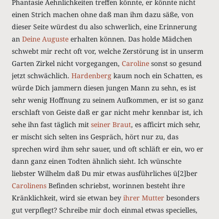
Phantasie Aehnlichkeiten treffen könnte, er könnte nicht
einen Strich machen ohne daß man ihm dazu säße, von
dieser Seite würdest du also schwerlich, eine Erinnerung
an
Deine Auguste
erhalten können. Das holde Mädchen
schwebt mir recht oft vor, welche Zerstörung ist in unserm
Garten Zirkel nicht vorgegangen,
Caroline
sonst so gesund
jetzt schwächlich.
Hardenberg
kaum noch ein Schatten, es
würde Dich jammern diesen jungen Mann zu sehn, es ist
sehr wenig Hoffnung zu seinem Aufkommen, er ist so ganz
erschlaft von Geiste daß er gar nicht mehr kennbar ist, ich
sehe ihn fast täglich mit
seiner Braut
, es afficirt mich sehr,
er mischt sich selten ins Gespräch, hört nur zu, das
sprechen wird ihm sehr sauer, und oft schläft er ein, wo er
dann ganz einen Todten ähnlich sieht. Ich wünschte
liebster Wilhelm daß Du mir etwas ausführliches ü[2]ber
Carolinens
Befinden schriebst, worinnen besteht ihre
Kränklichkeit, wird sie etwan bey
ihrer Mutter
besonders
gut verpflegt? Schreibe mir doch einmal etwas specielles,