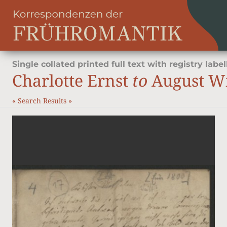
Single collated printed full text with registry label
Charlotte Ernst
to
August Wi
«
Search Results
»