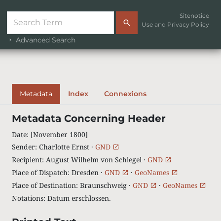
Sitenotice
Use and Privacy Policy
Advanced Search
Metadata
Index
Connexions
Metadata Concerning Header
Date
:
[November 1800]
Sender
:
Charlotte Ernst ·
GND
Recipient
:
August Wilhelm von Schlegel ·
GND
Place of Dispatch
:
Dresden ·
GND
·
GeoNames
Place of Destination
:
Braunschweig ·
GND
·
GeoNames
Notations
:
Datum erschlossen.