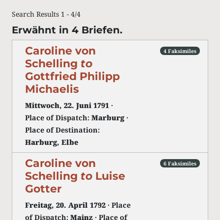
Search Results 1 - 4/4
Erwähnt in 4 Briefen.
Caroline von
4 Faksimiles
Schelling
to
Gottfried Philipp
Michaelis
Mittwoch, 22. Juni 1791
·
Place of Dispatch:
Marburg
·
Place of Destination:
Harburg, Elbe
Caroline von
6 Faksimiles
Schelling
to
Luise
Gotter
Freitag, 20. April 1792
· Place
of Dispatch:
Mainz
· Place of