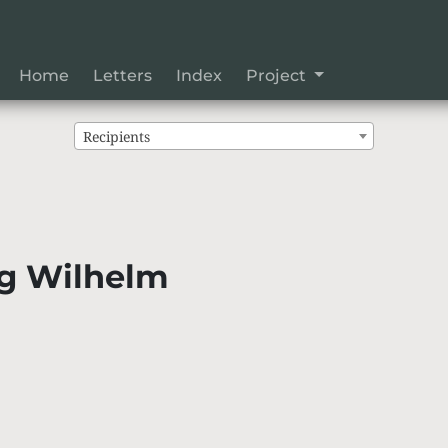
Home
Letters
Index
Project
Recipients
g Wilhelm