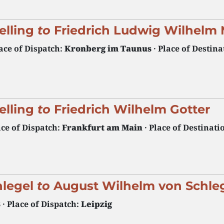
elling
to
Friedrich Ludwig Wilhelm
lace of Dispatch:
Kronberg im Taunus
· Place of Destina
elling
to
Friedrich Wilhelm Gotter
ace of Dispatch:
Frankfurt am Main
· Place of Destinati
hlegel
to
August Wilhelm von Schle
3
· Place of Dispatch:
Leipzig