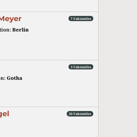
 Meyer
7 Faksimiles
tion:
Berlin
3 Faksimiles
on:
Gotha
gel
20 Faksimiles