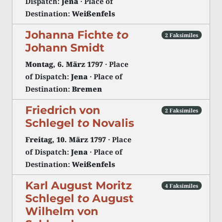
Dispatch:
Jena
· Place of
Destination:
Weißenfels
Johanna Fichte
to
2 Faksimiles
Johann Smidt
Montag, 6. März 1797
· Place
of Dispatch:
Jena
· Place of
Destination:
Bremen
Friedrich von
2 Faksimiles
Schlegel
to
Novalis
Freitag, 10. März 1797
· Place
of Dispatch:
Jena
· Place of
Destination:
Weißenfels
Karl August Moritz
4 Faksimiles
Schlegel
to
August
Wilhelm von