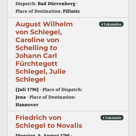
Dispatch:
Bad Dürrenberg
·
Place of Destination:
Pillnitz
August Wilhelm
4 Faksimiles
von Schlegel,
Caroline von
Schelling
to
Johann Carl
Fürchtegott
Schlegel, Julie
Schlegel
[Juli 1796]
· Place of Dispatch:
Jena
· Place of Destination:
Hannover
Friedrich von
1 Faksimile
Schlegel
to
Novalis
Dienstag, 9. August 1796
·