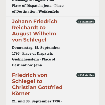
Place of Dispatch:
Jena
· Place
of Destination:
Weißenfels
Johann Friedrich
4 Faksimiles
Reichardt
to
August Wilhelm
von Schlegel
Donnerstag, 15. September
1796
· Place of Dispatch:
Giebichenstein
· Place of
Destination:
Jena
Friedrich von
4 Faksimiles
Schlegel
to
Christian Gottfried
Körner
21. und 30. September 1796
·