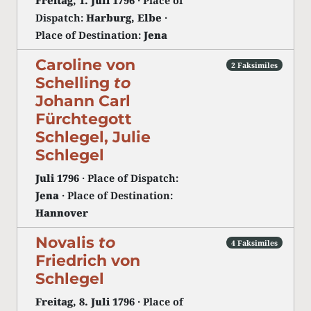
Freitag, 1. Juli 1796
· Place of
Dispatch:
Harburg, Elbe
·
Place of Destination:
Jena
Caroline von
2 Faksimiles
Schelling
to
Johann Carl
Fürchtegott
Schlegel, Julie
Schlegel
Juli 1796
· Place of Dispatch:
Jena
· Place of Destination:
Hannover
Novalis
to
4 Faksimiles
Friedrich von
Schlegel
Freitag, 8. Juli 1796
· Place of