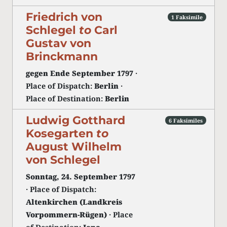
Friedrich von
1 Faksimile
Schlegel
to
Carl
Gustav von
Brinckmann
gegen Ende September 1797
·
Place of Dispatch:
Berlin
·
Place of Destination:
Berlin
Ludwig Gotthard
6 Faksimiles
Kosegarten
to
August Wilhelm
von Schlegel
Sonntag, 24. September 1797
· Place of Dispatch:
Altenkirchen (Landkreis
Vorpommern-Rügen)
· Place