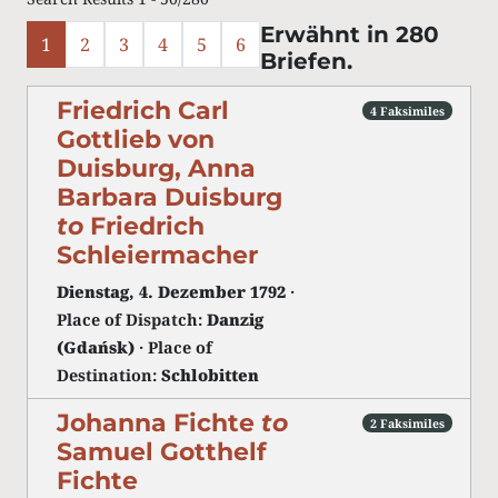
Erwähnt in 280
1
2
3
4
5
6
Briefen.
Friedrich Carl
4 Faksimiles
Gottlieb von
Duisburg, Anna
Barbara Duisburg
to
Friedrich
Schleiermacher
Dienstag, 4. Dezember 1792
·
Place of Dispatch:
Danzig
(Gdańsk)
· Place of
Destination:
Schlobitten
Johanna Fichte
to
2 Faksimiles
Samuel Gotthelf
Fichte