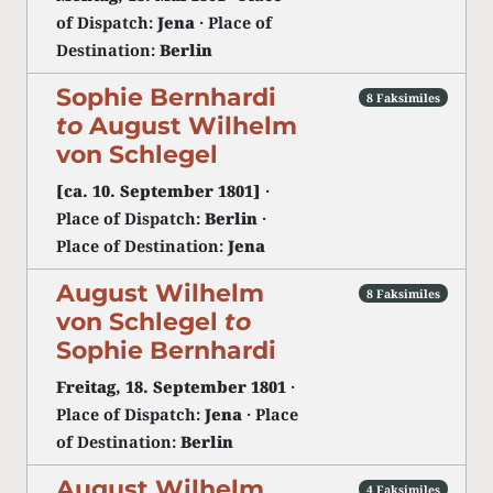
of Dispatch:
Jena
· Place of
Destination:
Berlin
Sophie Bernhardi
8 Faksimiles
to
August Wilhelm
von Schlegel
[ca. 10. September 1801]
·
Place of Dispatch:
Berlin
·
Place of Destination:
Jena
August Wilhelm
8 Faksimiles
von Schlegel
to
Sophie Bernhardi
Freitag, 18. September 1801
·
Place of Dispatch:
Jena
· Place
of Destination:
Berlin
August Wilhelm
4 Faksimiles