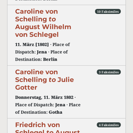
Caroline von
10 Faksimiles
Schelling
to
August Wilhelm
von Schlegel
11. März [1802]
· Place of
Dispatch:
Jena
· Place of
Destination:
Berlin
Caroline von
3 Faksimiles
Schelling
to
Julie
Gotter
Donnerstag, 11. März 1802
·
Place of Dispatch:
Jena
· Place
of Destination:
Gotha
Friedrich von
4 Faksimiles
Schlegel
to
August